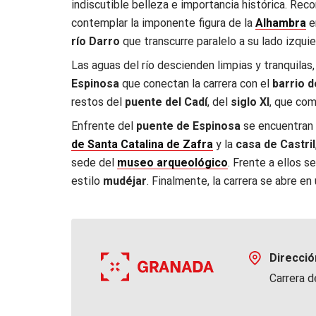
indiscutible belleza e importancia histórica. Rec
contemplar la imponente figura de la
Alhambra
e
río Darro
que transcurre paralelo a su lado izquie
Las aguas del río descienden limpias y tranquilas,
Espinosa
que conectan la carrera con el
barrio d
restos del
puente del Cadí
, del
siglo XI
, que co
Enfrente del
puente de Espinosa
se encuentran
de Santa Catalina de Zafra
y la
casa de Castril
sede del
museo arqueológico
. Frente a ellos s
estilo
mudéjar
. Finalmente, la carrera se abre e
Direcció
Carrera d