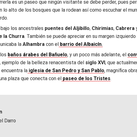
orrerla es un paseo que ningún visitante se debe perder, pues pe
n lo alto de los bosques que la rodean así como escuchar el mur
rdo.
 bajo los ancestrales
puentes del Aljibillo
,
Chirimias
,
Cabrera
e la Churra
. También se puede apreciar en su margen izquierdo 
municaba la
Alhambra
con el
barrio del Albaicín
.
 los
baños árabes del Bañuelo
, y un poco más adelante, el
con
, ejemplo de la belleza renacentista del
siglo XVI
, que actualme
e encuentra la
iglesia de San Pedro y San Pablo
, magnífica obr
n una plaza que conecta con el
paseo de los Tristes
.
n
el Darro