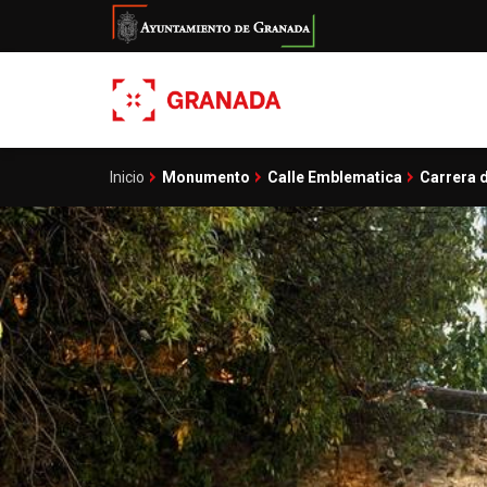
Pasar
al
contenido
principal
Inicio
Monumento
Calle Emblematica
Carrera 
Sobrescribir
enlaces
de
ayuda
a
la
navegación