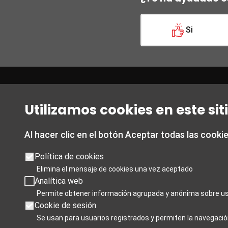
Si
Oficina de Turismo de
Horario
Granada
Utilizamos cookies en este si
De 1 de mar
Acera del Casino esquina con Almona
De lunes a 
del Campillo.
Sábados de 
Al hacer clic en el botón Aceptar todas las cooki
Ofrece información turística de la
19:00
ciudad de Granada y de la provincia.
Política de cookies
Domingos y 
Elimina el mensaje de cookies una vez aceptado
Analítica web
T 958 24 71 28
De 1 noviem
Permite obtener información agrupada y anónima sobre us
De lunes a 
Cookie de sesión
Granada card T 858 880 990
Sábados de 
Se usan para usuarios registrados y permiten la navegació
turismo@granada.org
Domingos y 