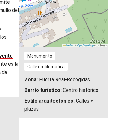
rmite
mullo del
y
los
Leaflet
|
©
OpenStreetMap
contributors
vento
Monumento
nte es la
Calle emblemática
a de
Zona:
Puerta Real-Recogidas
Barrio turístico:
Centro histórico
Estilo arquitectónico:
Calles y
plazas