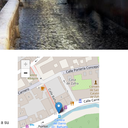
+
−
 a su