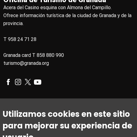
Acera del Casino esquina con Almona del Campillo.
Ofrece información turística de la ciudad de Granada y de la
provincia.
T 958 24 71 28
Granada card T 858 880 990
turismo@granada.org
Horario
Utilizamos cookies en este sitio
De 1 de marzo a 31 de octubre
para mejorar su experiencia de
De lunes a viernes de 09:00 a 20:00
Sábados de 10:00 a 14:00 y de 15:30 a 19:00