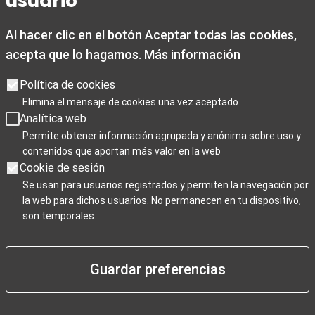
usuario
Domingos y festivos de 10:00 a 15:00
Al hacer clic en el botón Aceptar todas las cookies,
De 1 noviembre a 28 de febrero
acepta que lo hagamos.
Más información
De lunes a viernes de 09:00 a 19:00
Sábados de 10:00 a 19:00
Política de cookies
Domingos y festivos de 10:00 a 15:00
Elimina el mensaje de cookies una vez aceptado
Analítica web
Días de cierre 25 de Navidad, 1 de enero y 6 de enero
Permite obtener información agrupada y anónima sobre uso y
contenidos que aportan más valor en la web
Cookie de sesión
Se usan para usuarios registrados y permiten la navegación por
la web para dichos usuarios. No permanecen en tu dispositivo,
Para Profesionales
son temporales.
Negocios / Comercios
Guardar preferencias