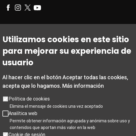
Horario
Utilizamos cookies en este sitio
De 1 de marzo a 31 de octubre
para mejorar su experiencia de
De lunes a viernes de 09:00 a 20:00
Sábados de 10:00 a 14:00 y de 15:30 a 19:00
usuario
Domingos y festivos de 10:00 a 15:00
Al hacer clic en el botón Aceptar todas las cookies,
De 1 noviembre a 28 de febrero
acepta que lo hagamos.
Más información
De lunes a viernes de 09:00 a 19:00
Sábados de 10:00 a 19:00
Política de cookies
Domingos y festivos de 10:00 a 15:00
Elimina el mensaje de cookies una vez aceptado
Analítica web
Días de cierre 25 de Navidad, 1 de enero y 6 de enero
Permite obtener información agrupada y anónima sobre uso y
contenidos que aportan más valor en la web
Cookie de sesión