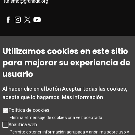
turismo@granada.org
Horario
Utilizamos cookies en este sitio
De 1 de marzo a 31 de octubre
para mejorar su experiencia de
De lunes a viernes de 09:00 a 20:00
Sábados de 10:00 a 14:00 y de 15:30 a 19:00
usuario
Domingos y festivos de 10:00 a 15:00
Al hacer clic en el botón Aceptar todas las cookies,
De 1 noviembre a 28 de febrero
acepta que lo hagamos.
Más información
De lunes a viernes de 09:00 a 19:00
Sábados de 10:00 a 19:00
Política de cookies
Domingos y festivos de 10:00 a 15:00
Elimina el mensaje de cookies una vez aceptado
Analítica web
Días de cierre 25 de Navidad, 1 de enero y 6 de enero
Permite obtener información agrupada y anónima sobre uso y