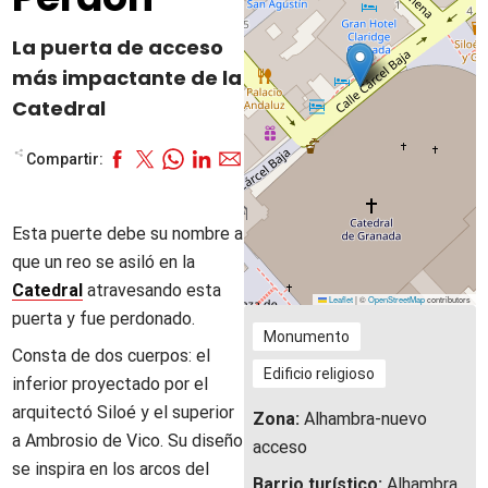
La puerta de acceso
más impactante de la
Catedral
Compartir:
Esta puerte debe su nombre a
que un reo se asiló en la
Catedral
atravesando esta
Leaflet
|
©
OpenStreetMap
contributors
puerta y fue perdonado.
Monumento
Consta de dos cuerpos: el
Edificio religioso
inferior proyectado por el
arquitectó Siloé y el superior
Zona:
Alhambra-nuevo
a Ambrosio de Vico. Su diseño
acceso
se inspira en los arcos del
Barrio turístico:
Alhambra