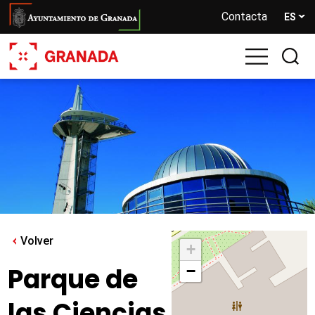
Pasar
Contacta
ES
al
contenido
principal
Volver
+
Parque de
−
las Ciencias