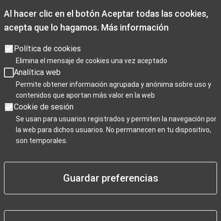
Al hacer clic en el botón Aceptar todas las cookies,
De 1 noviembre a 28 de febrero
acepta que lo hagamos.
Más información
De lunes a viernes de 09:00 a 19:00
Sábados de 10:00 a 19:00
Política de cookies
Domingos y festivos de 10:00 a 15:00
Elimina el mensaje de cookies una vez aceptado
Analítica web
Días de cierre 25 de Navidad, 1 de enero y 6 de enero
Permite obtener información agrupada y anónima sobre uso y
contenidos que aportan más valor en la web
Cookie de sesión
Se usan para usuarios registrados y permiten la navegación por
la web para dichos usuarios. No permanecen en tu dispositivo,
Para Profesionales
son temporales.
Negocios / Comercios
Guardar preferencias