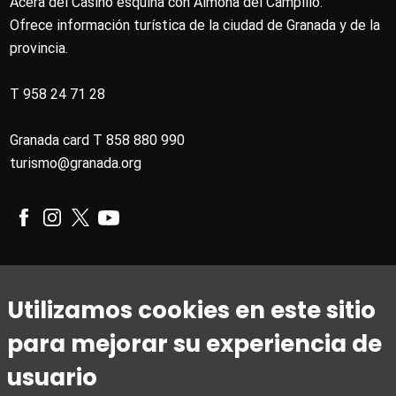
Acera del Casino esquina con Almona del Campillo.
Ofrece información turística de la ciudad de Granada y de la
provincia.
T 958 24 71 28
Granada card T 858 880 990
turismo@granada.org
Horario
Utilizamos cookies en este sitio
De 1 de marzo a 31 de octubre
para mejorar su experiencia de
De lunes a viernes de 09:00 a 20:00
Sábados de 10:00 a 14:00 y de 15:30 a 19:00
usuario
Domingos y festivos de 10:00 a 15:00