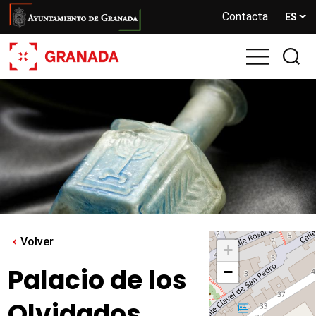
Pasar
Contacta
ES
al
contenido
principal
Volver
+
Palacio de los
−
Olvidados