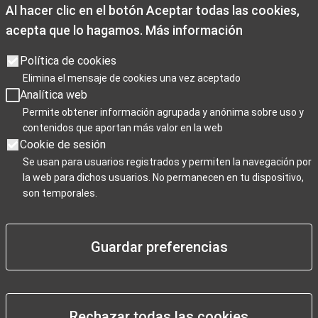
Al hacer clic en el botón Aceptar todas las cookies,
De 1 noviembre a 28 de febrero
acepta que lo hagamos.
Más información
De lunes a viernes de 09:00 a 19:00
Sábados de 10:00 a 19:00
Política de cookies
Domingos y festivos de 10:00 a 15:00
Elimina el mensaje de cookies una vez aceptado
Analítica web
Días de cierre 25 de Navidad, 1 de enero y 6 de enero
Permite obtener información agrupada y anónima sobre uso y
contenidos que aportan más valor en la web
Cookie de sesión
Se usan para usuarios registrados y permiten la navegación por
la web para dichos usuarios. No permanecen en tu dispositivo,
Para Profesionales
son temporales.
Negocios / Comercios
Guardar preferencias
Rechazar todas las cookies