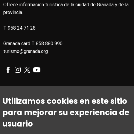
Ofrece información turística de la ciudad de Granada y de la
provincia.
T 958 24 71 28
Granada card T 858 880 990
turismo@granada.org
Horario
Utilizamos cookies en este sitio
De 1 de marzo a 31 de octubre
para mejorar su experiencia de
De lunes a viernes de 09:00 a 20:00
Sábados de 10:00 a 14:00 y de 15:30 a 19:00
usuario
Domingos y festivos de 10:00 a 15:00