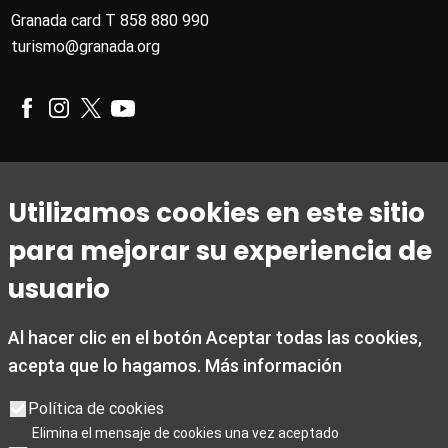
Granada card T 858 880 990
turismo@granada.org
Horario
Utilizamos cookies en este sitio
De 1 de marzo a 31 de octubre
para mejorar su experiencia de
De lunes a viernes de 09:00 a 20:00
Sábados de 10:00 a 14:00 y de 15:30 a 19:00
usuario
Domingos y festivos de 10:00 a 15:00
Al hacer clic en el botón Aceptar todas las cookies,
De 1 noviembre a 28 de febrero
acepta que lo hagamos.
Más información
De lunes a viernes de 09:00 a 19:00
Sábados de 10:00 a 19:00
Política de cookies
Domingos y festivos de 10:00 a 15:00
Elimina el mensaje de cookies una vez aceptado