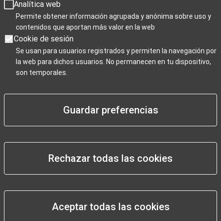
Analítica web
Días de cierre 25 de Navidad, 1 de enero y 6 de enero
Permite obtener información agrupada y anónima sobre uso y
contenidos que aportan más valor en la web
Cookie de sesión
Se usan para usuarios registrados y permiten la navegación por
la web para dichos usuarios. No permanecen en tu dispositivo,
Para Profesionales
son temporales.
Negocios / Comercios
Guardar preferencias
Rechazar todas las cookies
Pie
Aviso legal
de
Declaración de accesibilidad
página
Mapa web
Aceptar todas las cookies
Granadatur
Política de privacidad