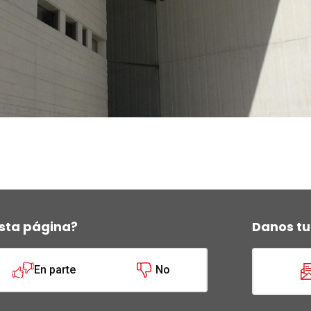
sta página?
Danos tu
En parte
No