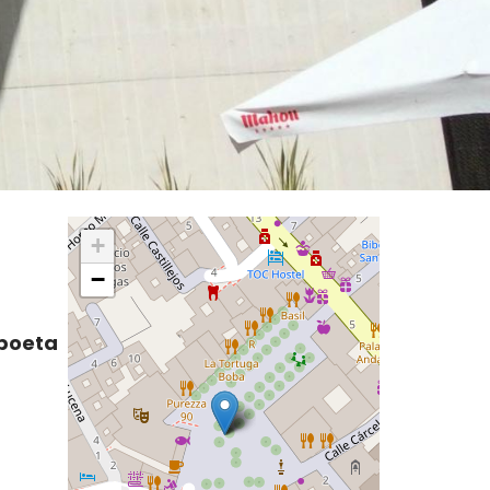
+
−
 poeta