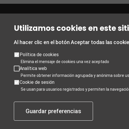
Oficina de Turismo de
Horario
Granada
Utilizamos cookies en este si
De 1 de mar
Acera del Casino esquina con Almona
De lunes a 
del Campillo.
Sábados de 
Al hacer clic en el botón Aceptar todas las cooki
Ofrece información turística de la
19:00
ciudad de Granada y de la provincia.
Política de cookies
Domingos y 
Elimina el mensaje de cookies una vez aceptado
Analítica web
T 958 24 71 28
De 1 noviem
Permite obtener información agrupada y anónima sobre us
De lunes a 
Cookie de sesión
Granada card T 858 880 990
Sábados de 
Se usan para usuarios registrados y permiten la navegació
turismo@granada.org
Domingos y 
Días de cie
Guardar preferencias
enero y 6 d