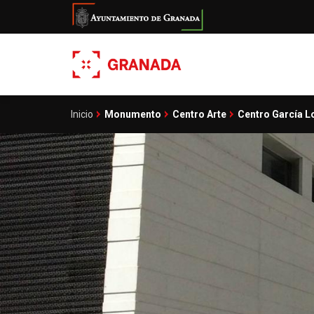
Pasar
al
contenido
principal
Inicio
Monumento
Centro Arte
Centro García L
Sobrescribir
enlaces
de
ayuda
a
la
navegación