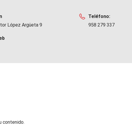
n
Teléfono:
ctor López Argüeta 9
958 279 337
eb
u contenido.