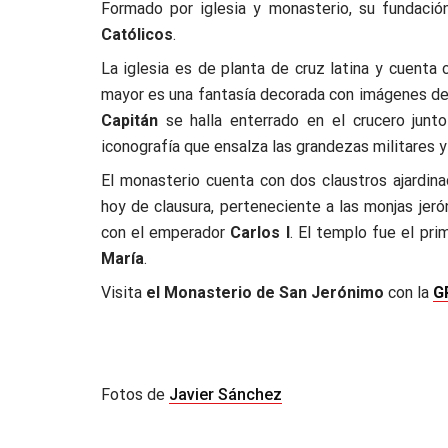
Formado por iglesia y monasterio, su fundació
Católicos
.
La iglesia es de planta de cruz latina y cuenta c
mayor es una fantasía decorada con imágenes de s
Capitán
se halla enterrado en el crucero junt
iconografía que ensalza las grandezas militares y
El monasterio cuenta con dos claustros ajardina
hoy de clausura, perteneciente a las monjas jer
con el emperador
Carlos I
. El templo fue el pr
María
.
Visita
el Monasterio de San Jerónimo
con la
G
Fotos de
Javier Sánchez