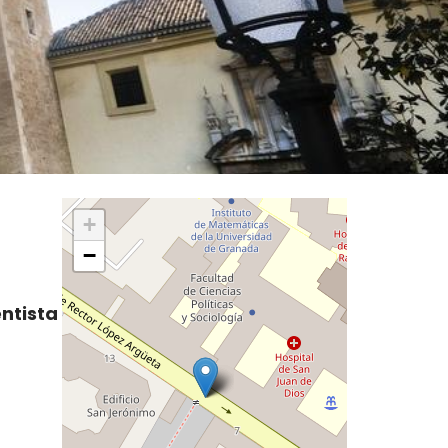
+
−
ntista