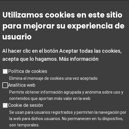
Horario
Utilizamos cookies en este sitio
De 1 de marzo a 31 de octubre
para mejorar su experiencia de
De lunes a viernes de 09:00 a 20:00
Sábados de 10:00 a 14:00 y de 15:30 a 19:00
usuario
Domingos y festivos de 10:00 a 15:00
Al hacer clic en el botón Aceptar todas las cookies,
De 1 noviembre a 28 de febrero
acepta que lo hagamos.
Más información
De lunes a viernes de 09:00 a 19:00
Sábados de 10:00 a 19:00
Política de cookies
Domingos y festivos de 10:00 a 15:00
Elimina el mensaje de cookies una vez aceptado
Analítica web
Días de cierre 25 de Navidad, 1 de enero y 6 de enero
Permite obtener información agrupada y anónima sobre uso y
contenidos que aportan más valor en la web
Cookie de sesión
Se usan para usuarios registrados y permiten la navegación por
la web para dichos usuarios. No permanecen en tu dispositivo,
Para Profesionales
son temporales.