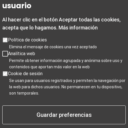
usuario
Domingos y festivos de 10:00 a 15:00
Al hacer clic en el botón Aceptar todas las cookies,
De 1 noviembre a 28 de febrero
acepta que lo hagamos.
Más información
De lunes a viernes de 09:00 a 19:00
Sábados de 10:00 a 19:00
Política de cookies
Domingos y festivos de 10:00 a 15:00
Elimina el mensaje de cookies una vez aceptado
Analítica web
Días de cierre 25 de Navidad, 1 de enero y 6 de enero
Permite obtener información agrupada y anónima sobre uso y
contenidos que aportan más valor en la web
Cookie de sesión
Se usan para usuarios registrados y permiten la navegación por
la web para dichos usuarios. No permanecen en tu dispositivo,
Para Profesionales
son temporales.
Negocios / Comercios
Guardar preferencias