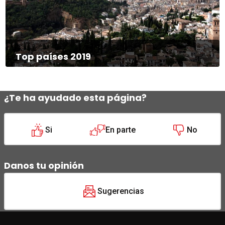
Top países 2019
¿Te ha ayudado esta página?
Si
En parte
No
Danos tu opinión
Sugerencias