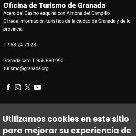
Oficina de Turismo de Granada
Acera del Casino esquina con Almona del Campillo.
Ofrece información turística de la ciudad de Granada y de la
provincia.
T 958 24 71 28
Granada card T 858 880 990
turismo@granada.org
Horario
Utilizamos cookies en este sitio
De 1 de marzo a 31 de octubre
para mejorar su experiencia de
De lunes a viernes de 09:00 a 20:00
Sábados de 10:00 a 14:00 y de 15:30 a 19:00