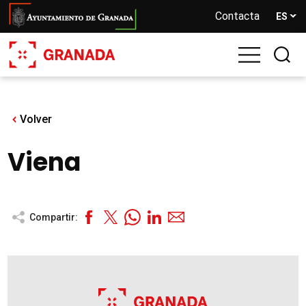
Pasar
Contacta
ES
al
contenido
principal
Volver
Viena
Compartir: