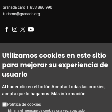
Granada card T 858 880 990
turismo@granada.org
Horario
Utilizamos cookies en este sitio
De 1 de marzo a 31 de octubre
para mejorar su experiencia de
De lunes a viernes de 09:00 a 20:00
Sábados de 10:00 a 14:00 y de 15:30 a 19:00
usuario
Domingos y festivos de 10:00 a 15:00
Al hacer clic en el botón Aceptar todas las cookies,
De 1 noviembre a 28 de febrero
acepta que lo hagamos.
Más información
De lunes a viernes de 09:00 a 19:00
Sábados de 10:00 a 19:00
Política de cookies
Domingos y festivos de 10:00 a 15:00
Elimina el mensaje de cookies una vez aceptado