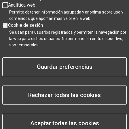
Analítica web
Días de cierre 25 de Navidad, 1 de enero y 6 de enero
Permite obtener información agrupada y anónima sobre uso y
contenidos que aportan más valor en la web
Cookie de sesión
Se usan para usuarios registrados y permiten la navegación por
la web para dichos usuarios. No permanecen en tu dispositivo,
Para Profesionales
son temporales.
Negocios / Comercios
Guardar preferencias
Rechazar todas las cookies
Pie
Aviso legal
de
Declaración de accesibilidad
página
Mapa web
Aceptar todas las cookies
Granadatur
Política de privacidad