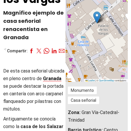
Magnífico ejemplo de
casa señorial
renacentista en
Granada
Compartir:
De esta casa señorial ubicada
en pleno centro de
Granada
Leaflet
|
©
OpenStreetMap
contributors
se puede destacar la portada
Monumento
en cantería con arco carpanel
Casa señorial
flanqueado por pilastras con
mútulos.
Zona:
Gran Vía-Catedral-
Antiguamente se conocía
Trinidad
como la
casa de los Salazar
Barrio turístico:
Centro