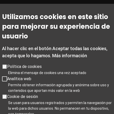
Horario
Utilizamos cookies en este sitio
De 1 de marzo a 31 de octubre
para mejorar su experiencia de
De lunes a viernes de 09:00 a 20:00
Sábados de 10:00 a 14:00 y de 15:30 a 19:00
usuario
Domingos y festivos de 10:00 a 15:00
Al hacer clic en el botón Aceptar todas las cookies,
De 1 noviembre a 28 de febrero
acepta que lo hagamos.
Más información
De lunes a viernes de 09:00 a 19:00
Sábados de 10:00 a 19:00
Política de cookies
Domingos y festivos de 10:00 a 15:00
Elimina el mensaje de cookies una vez aceptado
Analítica web
Días de cierre 25 de Navidad, 1 de enero y 6 de enero
Permite obtener información agrupada y anónima sobre uso y
contenidos que aportan más valor en la web
Cookie de sesión
Se usan para usuarios registrados y permiten la navegación por
la web para dichos usuarios. No permanecen en tu dispositivo,
Para Profesionales