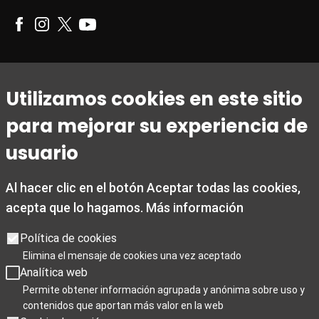
Horario
Utilizamos cookies en este sitio
De 1 de marzo a 31 de octubre
para mejorar su experiencia de
De lunes a viernes de 09:00 a 20:00
Sábados de 10:00 a 14:00 y de 15:30 a 19:00
usuario
Domingos y festivos de 10:00 a 15:00
Al hacer clic en el botón Aceptar todas las cookies,
De 1 noviembre a 28 de febrero
acepta que lo hagamos.
Más información
De lunes a viernes de 09:00 a 19:00
Sábados de 10:00 a 19:00
Política de cookies
Domingos y festivos de 10:00 a 15:00
Elimina el mensaje de cookies una vez aceptado
Analítica web
Días de cierre 25 de Navidad, 1 de enero y 6 de enero
Permite obtener información agrupada y anónima sobre uso y
contenidos que aportan más valor en la web