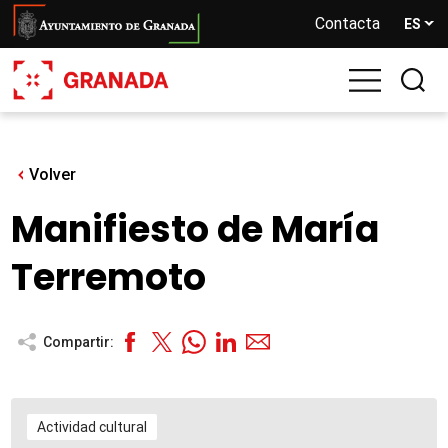
Pasar
Contacta
ES
al
contenido
principal
Volver
Manifiesto de María
Terremoto
Compartir:
Actividad cultural