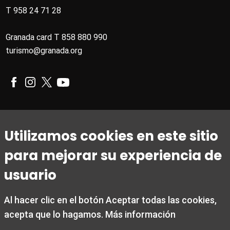
T 958 24 71 28
Granada card T 858 880 990
turismo@granada.org
Horario
Utilizamos cookies en este sitio
De 1 de marzo a 31 de octubre
para mejorar su experiencia de
De lunes a viernes de 09:00 a 20:00
Sábados de 10:00 a 14:00 y de 15:30 a 19:00
usuario
Domingos y festivos de 10:00 a 15:00
Al hacer clic en el botón Aceptar todas las cookies,
De 1 noviembre a 28 de febrero
acepta que lo hagamos.
Más información
De lunes a viernes de 09:00 a 19:00