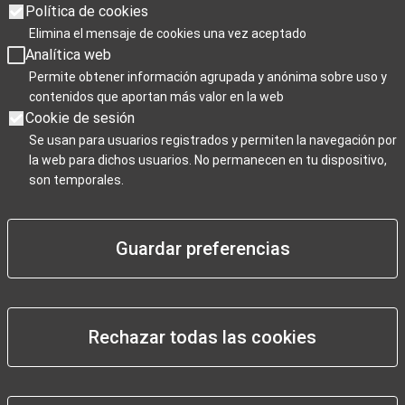
Sábados de 10:00 a 19:00
Política de cookies
Domingos y festivos de 10:00 a 15:00
Elimina el mensaje de cookies una vez aceptado
Analítica web
Días de cierre 25 de Navidad, 1 de enero y 6 de enero
Permite obtener información agrupada y anónima sobre uso y
contenidos que aportan más valor en la web
Cookie de sesión
Se usan para usuarios registrados y permiten la navegación por
la web para dichos usuarios. No permanecen en tu dispositivo,
Para Profesionales
son temporales.
Negocios / Comercios
Guardar preferencias
Rechazar todas las cookies
Pie
Aviso legal
de
Declaración de accesibilidad