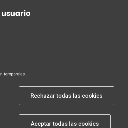
Negocios / Comercios
 usuario
da
Cómo poner una reclamación contra
una empresa turística
turísticos
Notificar de un error
etición de
on temporales.
Rechazar todas las cookies
Aceptar todas las cookies