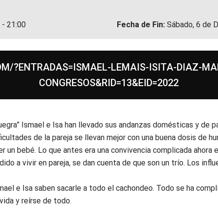
 - 21:00
Fecha de Fin:
Sábado, 6 de D
M/?ENTRADAS=ISMAEL-LEMAIS-ISITA-DIAZ-MA
CONGRESOS&RID=13&EID=2022
uegra” Ismael e Isa han llevado sus andanzas domésticas y de p
ficultades de la pareja se llevan mejor con una buena dosis de hu
er un bebé. Lo que antes era una convivencia complicada ahora es 
ido a vivir en pareja, se dan cuenta de que son un trío. Los inf
ael e Isa saben sacarle a todo el cachondeo. Todo se ha complic
vida y reírse de todo.