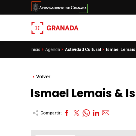
Pasar
al
contenido
principal
Inicio
Agenda
Actividad Cultural
Ismael Lemais 
Sobrescribir
enlaces
de
Volver
ayuda
a
Ismael Lemais & Is
la
navegación
Compartir: