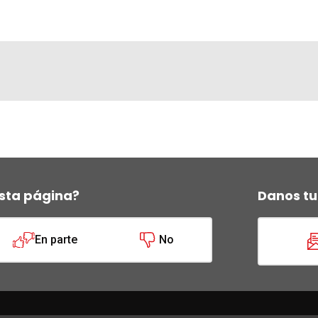
sta página?
Danos tu
En parte
No