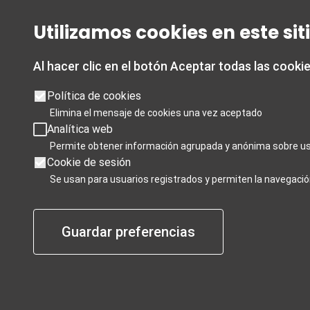
Oficina de Turismo de
Horario
Granada
Utilizamos cookies en este si
De 1 de mar
Acera del Casino esquina con Almona
De lunes a 
del Campillo.
Sábados de 
Al hacer clic en el botón Aceptar todas las cooki
Ofrece información turística de la
19:00
ciudad de Granada y de la provincia.
Política de cookies
Domingos y 
Elimina el mensaje de cookies una vez aceptado
Analítica web
T 958 24 71 28
De 1 noviem
Permite obtener información agrupada y anónima sobre us
De lunes a 
Cookie de sesión
Granada card T 858 880 990
Sábados de 
Se usan para usuarios registrados y permiten la navegació
turismo@granada.org
Domingos y 
Días de cie
Guardar preferencias
enero y 6 d