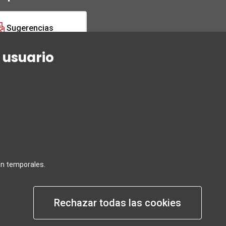
Sugerencias
 usuario
Negocios / Comercios
da
INGLES Cómo poner una reclamación
contra una empresa turística
turísticos
Notificar de un error
s
nd requests
on temporales.
Rechazar todas las cookies