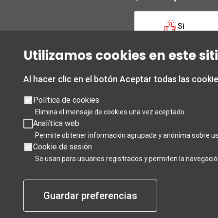
Si
Utilizamos cookies en este si
Al hacer clic en el botón Aceptar todas las cooki
Opening
Granada Tourist Office
Opening hou
Política de cookies
9:00 a.m. to
Elimina el mensaje de cookies una vez aceptado
Acera del Casino, corner of Almona del
Analítica web
Saturdays 1
Campillo.
Permite obtener información agrupada y anónima sobre us
3.30p.m. to
It provides tourist information about
Cookie de sesión
Sundays, an
the city of Granada and the province.
Se usan para usuarios registrados y permiten la navegació
a.m. to 3:00
T +34 958 24 71 28
Christmas c
Granada Card T +34 858 880 990
January 1st
turismo@granada.org
Guardar preferencias