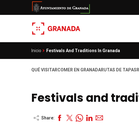
Skip
to
main
content
Inicio
Festivals And Traditions In Granada
Breadcrumb
QUÉ VISITAR
COMER EN GRANADA
RUTAS DE TAPAS
Navegación
principal
Granadatur
Festivals and trad
Share: