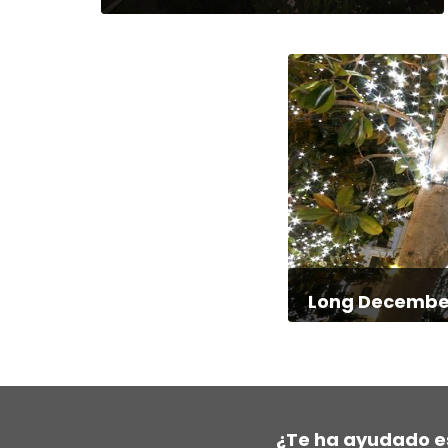
Long Decembe
¿Te ha ayudado e