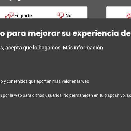
En parte
No
tio para mejorar su experiencia de
es, acepta que lo hagamos.
Más información
 times
Para Profesionales
rs: Monday to Friday from
Datos turísticos de Grana
 7:00 p.m.
Servicios administrativos 
0:00 a.m. to 2 p.m. and
o y contenidos que aportan más valor en la web
 7:00 p.m
Assistance for Journalist
d public holidays from 10:00
Conferences in Granada a
n por la web para dichos usuarios. No permanecen en tu dispositivo, s
 p.m.
for materials
losing days: December 25th,
Granada Film Office
, and January 6th.