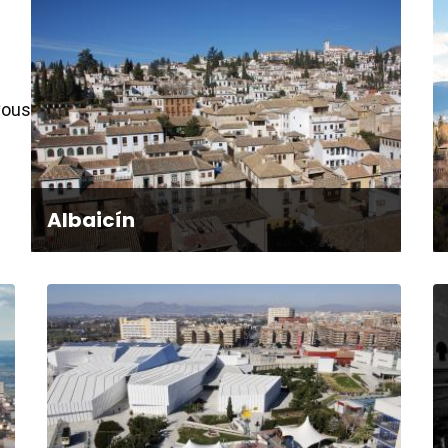
vous
Albaicín