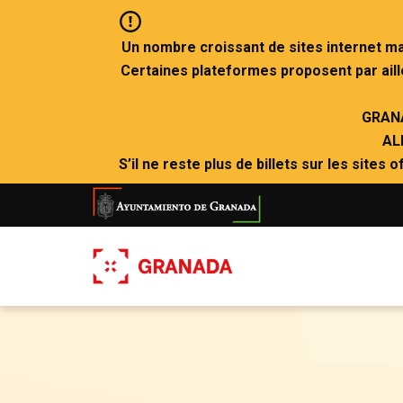
Aller
au
contenu
Un nombre croissant de sites internet malve
principal
Certaines plateformes proposent par ai
GRAN
AL
S’il ne reste plus de billets sur les sites
Archivo
de
vídeo