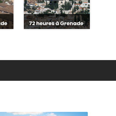
ade
72 heures à Grenade