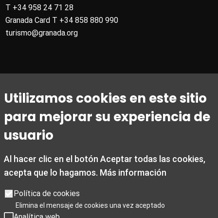
T +34 958 24 71 28
Granada Card T +34 858 880 990
turismo@granada.org
Utilizamos cookies en este sitio
Horaire
para mejorar su experiencia de
Du 1er mars au 31 octobre
Du lundi au vendredi de 09h00 à 20h00
usuario
Les samedis de 10h00 à 14h00 et de 15h30 à 19h00
Les dimanches et jours fériés de 10h00 à 15h00
Al hacer clic en el botón Aceptar todas las cookies,
acepta que lo hagamos.
Más información
Du 1er novembre au 28 février
Du lundi au vendredi de 09h00 à 19h00
Política de cookies
Les samedis de 10h00 à 19h00
Elimina el mensaje de cookies una vez aceptado
Les dimanches et jours fériés de 10h00 à 15h00
Analítica web