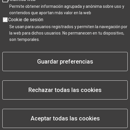
Jours de fermeture : le 25 décembre, le 1er janvier et le 6
Permite obtener información agrupada y anónima sobre uso y
janvier
contenidos que aportan más valor en la web
Cookie de sesión
Se usan para usuarios registrados y permiten la navegación por
la web para dichos usuarios. No permanecen en tu dispositivo,
Para Profesionales
son temporales.
Negocios / Comercios
Guardar preferencias
Rechazar todas las cookies
Pie
Aviso legal
de
Declaración de accesibilidad
página
Mapa web
Aceptar todas las cookies
Granadatur
Política de privacidad
Políticas
© Ayuntamiento de Granada. Todos los derechos reservados.