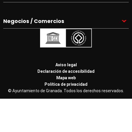
Negocios / Comercios
Pie
Aviso legal
de
Declaración de accesibilidad
página
Mapa web
Granadatur
Política de privacidad
Políticas
© Ayuntamiento de Granada. Todos los derechos reservados.