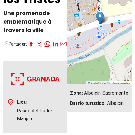
Une promenade
emblématique à
travers la ville
Partager:
Leaflet
|
©
OpenStreetMap
contributors
Zona:
Albaicín-Sacromonte
Lieu
Barrio turístico:
Albaicín
Paseo del Padre
Manjón