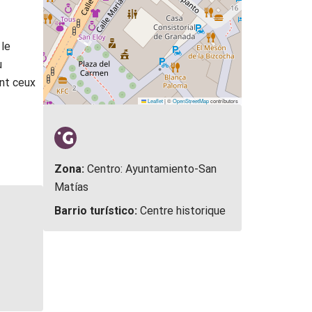
 le
u
ont ceux
Leaflet
|
©
OpenStreetMap
contributors
Zona:
Centro: Ayuntamiento-San
Matías
Barrio turístico:
Centre historique