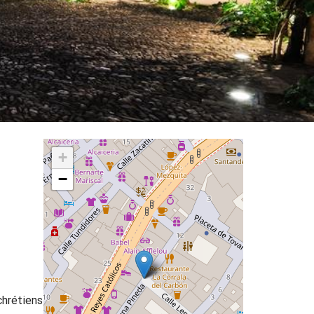
+
−
chrétiens