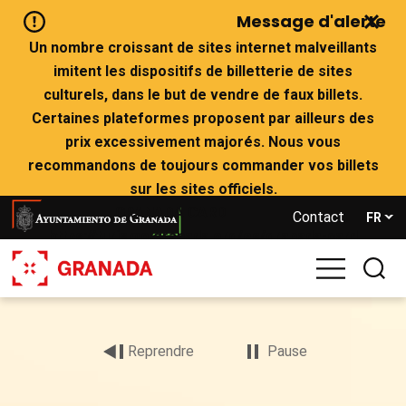
Aller
Message d'alerte
au
contenu
Un nombre croissant de sites internet malveillants
principal
imitent les dispositifs de billetterie de sites
culturels, dans le but de vendre de faux billets.
Certaines plateformes proposent par ailleurs des
prix excessivement majorés. Nous vous
recommandons de toujours commander vos billets
sur les sites officiels.
GRANADA CARD
Contact
FR
https://turismo.granada.org/es/granada-card
ALHAMBRA Y GENERALIFE https://tickets.alhambra-
patronato.es/
Archivo
S’il ne reste plus de billets sur les sites officiels,
de
nous vous conseillons de ne pas acheter sur des
vídeo
Reprendre
Pause
sites qui prétendent avoir des disponibilités.