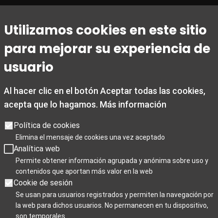
Utilizamos cookies en este sitio
Horaire
para mejorar su experiencia de
Du 1er mars au 31 octobre
Du lundi au vendredi de 09h00 à 20h00
usuario
Les samedis de 10h00 à 14h00 et de 15h30 à 19h00
Les dimanches et jours fériés de 10h00 à 15h00
Al hacer clic en el botón Aceptar todas las cookies,
acepta que lo hagamos.
Más información
Du 1er novembre au 28 février
Du lundi au vendredi de 09h00 à 19h00
Política de cookies
Les samedis de 10h00 à 19h00
Elimina el mensaje de cookies una vez aceptado
Les dimanches et jours fériés de 10h00 à 15h00
Analítica web
Jours de fermeture : le 25 décembre, le 1er janvier et le 6
Permite obtener información agrupada y anónima sobre uso y
janvier
contenidos que aportan más valor en la web
Cookie de sesión
Se usan para usuarios registrados y permiten la navegación por
la web para dichos usuarios. No permanecen en tu dispositivo,
Para Profesionales
son temporales.