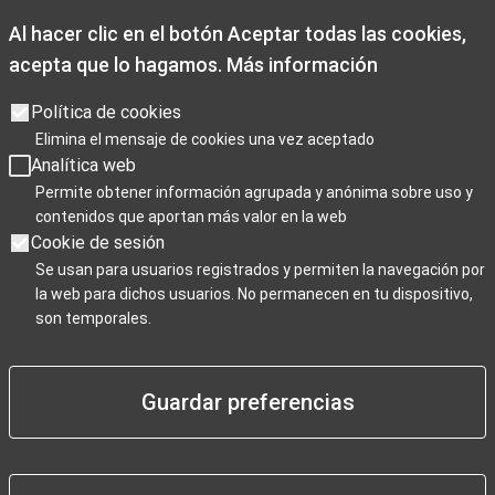
Al hacer clic en el botón Aceptar todas las cookies,
acepta que lo hagamos.
Más información
Opening times
Opening hours: Monday to Friday from 9:00 a.m. to 7:00 p.m.
Política de cookies
Saturdays 10:00 a.m. to 2 p.m. and 3.30p.m. to 7:00 p.m
Elimina el mensaje de cookies una vez aceptado
Sundays, and public holidays from 10:00 a.m. to 3:00 p.m.
Analítica web
Christmas closing days: December 25th, January 1st, and
Permite obtener información agrupada y anónima sobre uso y
contenidos que aportan más valor en la web
January 6th.
Cookie de sesión
Se usan para usuarios registrados y permiten la navegación por
la web para dichos usuarios. No permanecen en tu dispositivo,
Para Profesionales
son temporales.
Guardar preferencias
Negocios / Comercios