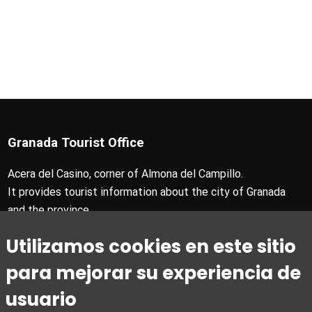
Granada Tourist Office
Acera del Casino, corner of Almona del Campillo.
It provides tourist information about the city of Granada
and the province.
T +34 958 24 71 28
Utilizamos cookies en este sitio
Granada Card T +34 858 880 990
turismo@granada.org
para mejorar su experiencia de
usuario